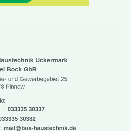
austechnik Uckermark
el Bock GbR
rie- und Gewerbegebiet 25
78 Pinnow
kt
n :
033335 30337
033335 30382
 :
mail@bue-haustechnik.de