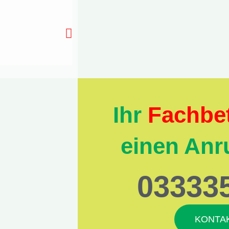
Ihr
Fachbet
einen Anru
03333
KONTAK