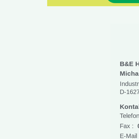
B&E H
Micha
Indust
D-162
Konta
Telefo
Fax :
E-Mail