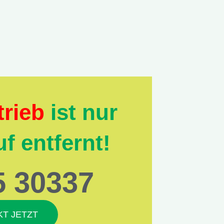
rieb
ist nur
f entfernt!
5 30337
T JETZT