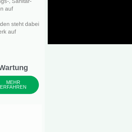
gs-, Sanitär-
n auf
den steht dabei
rk auf
Wartung
MEHR
ERFAHREN