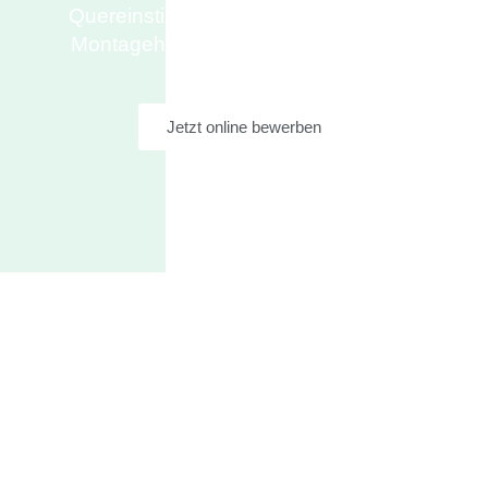
Quereinstieg willkommen! Wir suchen
Montagehelfer SHK (m/w/d) für unser
Team!
Jetzt online bewerben