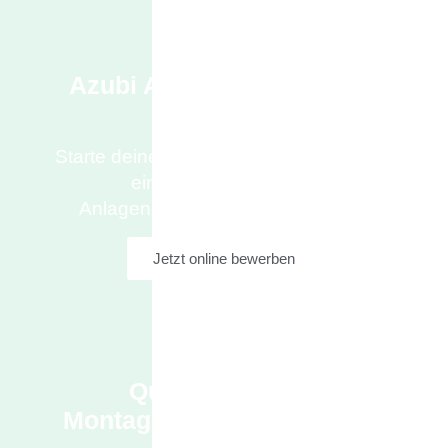
Azubi Anlagenmechaniker
SHK (m/w/d)
Starte deine Zukunft im Handwerk – mit
einer Ausbildung zum
Anlagenmechaniker SHK (m/w/d)!
Jetzt online bewerben
Quereinsteiger /
Montagehelfer SHK (m/w/d)