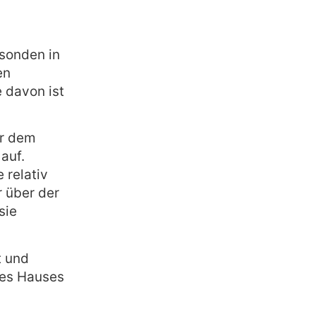
sonden in
en
 davon ist
er dem
auf.
 relativ
r über der
sie
t und
res Hauses