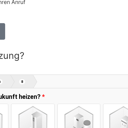
hren Anruf
izung?