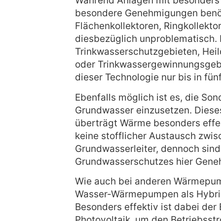
Während Anlagen mit besonders 
besondere Genehmigungen benöt
Flächenkollektoren, Ringkollekt
diesbezüglich unproblematisch. 
Trinkwasserschutzgebieten, Hei
oder Trinkwassergewinnungsgebie
dieser Technologie nur bis in fün
Ebenfalls möglich ist es, die So
Grundwasser einzusetzen. Diese
überträgt Wärme besonders effek
keine stofflicher Austausch zwi
Grundwasserleiter, dennoch sin
Grundwasserschutzes hier Gene
Wie auch bei anderen Wärmepum
Wasser-Wärmepumpen als Hybrid
Besonders effektiv ist dabei der
Photovoltaik, um den Betriebss