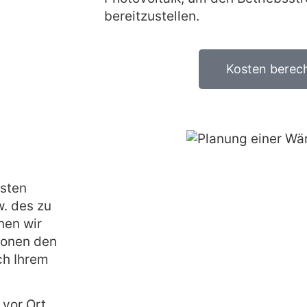
bereitzustellen.
Kosten berec
rsten
. des zu
nen wir
ionen den
ch Ihrem
 vor Ort