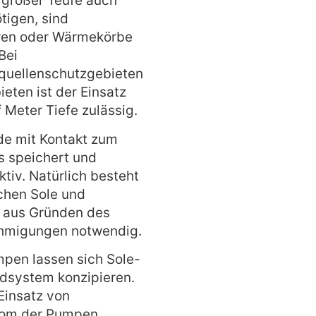
großer Teufe auch
igen, sind
oren oder Wärmekörbe
Bei
lquellenschutzgebieten
ten ist der Einsatz
f Meter Tiefe zulässig.
nde mit Kontakt zum
s speichert und
tiv. Natürlich besteht
schen Sole und
d aus Gründen des
hmigungen notwendig.
pen lassen sich Sole-
system konzipieren.
 Einsatz von
trom der Pumpen