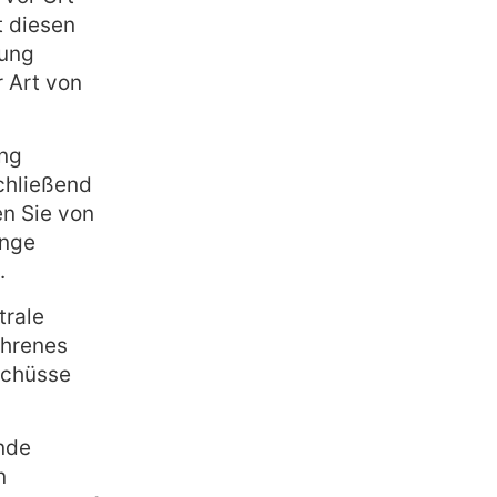
t diesen
dung
 Art von
ung
chließend
n Sie von
ange
.
trale
ahrenes
schüsse
nde
n